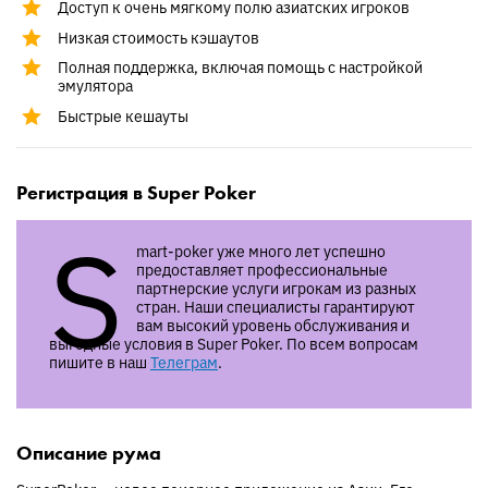
Доступ к очень мягкому полю азиатских игроков
Низкая стоимость кэшаутов
Полная поддержка, включая помощь с настройкой
эмулятора
Быстрые кешауты
Регистрация в Super Poker
S
mart-poker уже много лет успешно
предоставляет профессиональные
партнерские услуги игрокам из разных
стран. Наши специалисты гарантируют
вам высокий уровень обслуживания и
выгодные условия в Super Poker. По всем вопросам
пишите в наш
Телеграм
.
Описание рума