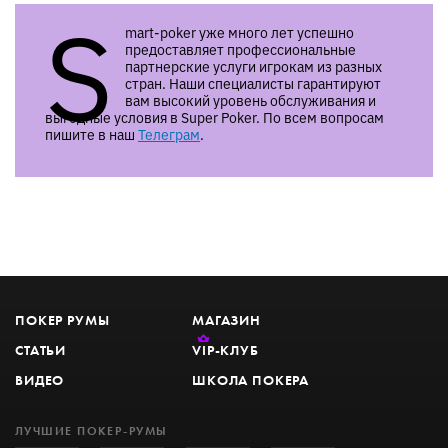
S
mart-poker уже много лет успешно
предоставляет профессиональные
партнерские услуги игрокам из разных
стран. Наши специалисты гарантируют
вам высокий уровень обслуживания и
выгодные условия в Super Poker. По всем вопросам
пишите в наш
Телеграм
.
ПОКЕР РУМЫ
МАГАЗИН
СТАТЬИ
VIP
-КЛУБ
ВИДЕО
ШКОЛА ПОКЕРА
ЛУЧШИЕ ПОКЕР-РУМЫ