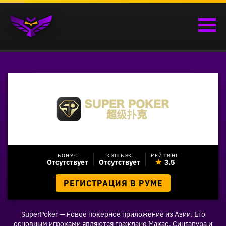
БОНУС
КЭШБЭК
РЕЙТИНГ
Отсутствует
Отсутствует
3.5
РЕГИСТРАЦИЯ В РУМЕ
SuperPoker — новое покерное приложение из Азии. Его
основным игроками являются граждане Макао, Сингапура и