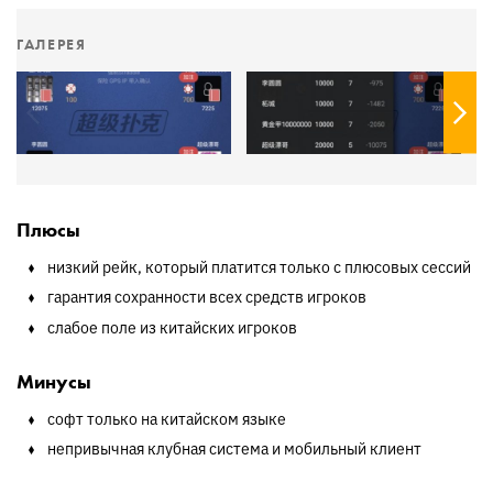
ГАЛЕРЕЯ
Previous
Next
Плюсы
низкий рейк, который платится только с плюсовых сессий
гарантия сохранности всех средств игроков
слабое поле из китайских игроков
Минусы
софт только на китайском языке
непривычная клубная система и мобильный клиент