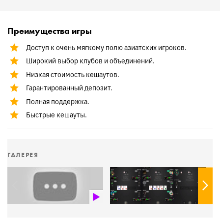
Преимущества игры
Доступ к очень мягкому полю азиатских игроков.
Широкий выбор клубов и объединений.
Низкая стоимость кешаутов.
Гарантированный депозит.
Полная поддержка.
Быстрые кешауты.
ГАЛЕРЕЯ
Previous
Next