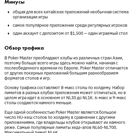
Минусы
общая для всех китайских приложений необычная система
организации игры
самое популярное приложение среди регулярных игроков
один аккаунт с депозитом от $1,500 — один играемый стол
Обзор трафика
В Poker Master преобладают клубы из различных стран Азии,
поэтому больше всего игры здесь можно найти, начиная с
послеобеденного времени по Европе. Poker Master отличается
от других покерных приложений большим разнообразием
форматов столов и игр.
Основу трафика составляют 8-макс столы по холдему. Набор
лимитов в разных клубах приложения может отличаться, но в
целом игра идет в основном от NL30 до NL1K. 6-макс и 9-макс
столы создаются намного меньше.
Еще одной особенностью Poker Master является большое
число HU-кеш столов по холдему в сравнении с другими
приложениями, где владельцы клубов открывают их намного
реже. Самые популярные лимиты хедз-апов NL60-NL700.
Максимальный лимит NL6K.