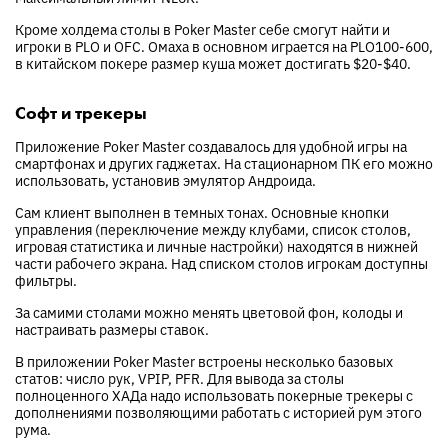
Кроме холдема столы в Poker Master себе смогут найти и
игроки в PLO и OFC. Омаха в основном играется на PLO100-600,
в китайском покере размер куша может достигать $20-$40.
Софт и трекеры
Приложение Poker Master создавалось для удобной игры на
смартфонах и других гаджетах. На стационарном ПК его можно
использовать, установив эмулятор Андроида.
Сам клиент выполнен в темных тонах. Основные кнопки
управления (переключение между клубами, список столов,
игровая статистика и личные настройки) находятся в нижней
части рабочего экрана. Над списком столов игрокам доступны
фильтры.
За самими столами можно менять цветовой фон, колоды и
настраивать размеры ставок.
В приложении Poker Master встроены несколько базовых
статов: число рук, VPIP, PFR. Для вывода за столы
полноценного ХАДа надо использовать покерные трекеры с
дополнениями позволяющими работать с историей рум этого
рума.