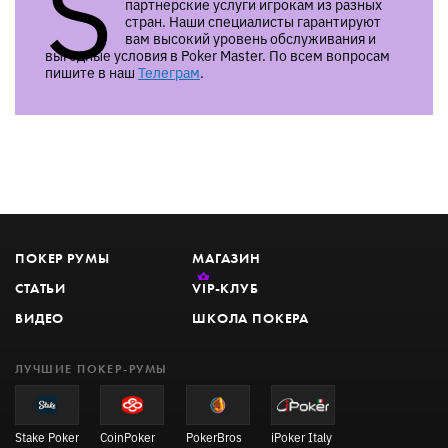
S
партнерские услуги игрокам из разных
стран. Наши специалисты гарантируют
вам высокий уровень обслуживания и
выгодные условия в Poker Master. По всем вопросам
пишите в наш
Телеграм
.
ПОКЕР РУМЫ
МАГАЗИН
СТАТЬИ
VIP
-КЛУБ
ВИДЕО
ШКОЛА ПОКЕРА
ЛУЧШИЕ ПОКЕР-РУМЫ
Stake Poker
CoinPoker
PokerBros
iPoker Italy