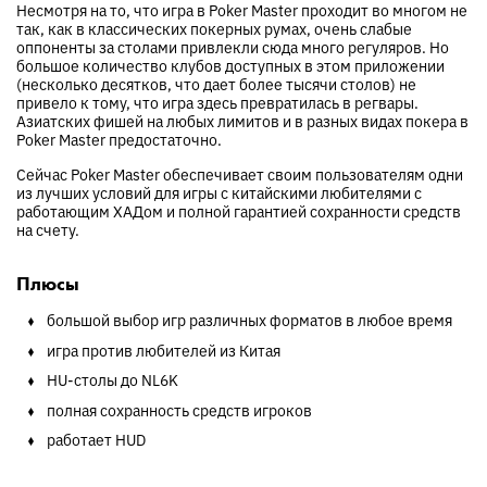
Несмотря на то, что игра в Poker Master проходит во многом не
так, как в классических покерных румах, очень слабые
оппоненты за столами привлекли сюда много регуляров. Но
большое количество клубов доступных в этом приложении
(несколько десятков, что дает более тысячи столов) не
привело к тому, что игра здесь превратилась в регвары.
Азиатских фишей на любых лимитов и в разных видах покера в
Poker Master предостаточно.
Сейчас Poker Master обеспечивает своим пользователям одни
из лучших условий для игры с китайскими любителями с
работающим ХАДом и полной гарантией сохранности средств
на счету.
Плюсы
большой выбор игр различных форматов в любое время
игра против любителей из Китая
HU-столы до NL6K
полная сохранность средств игроков
работает HUD