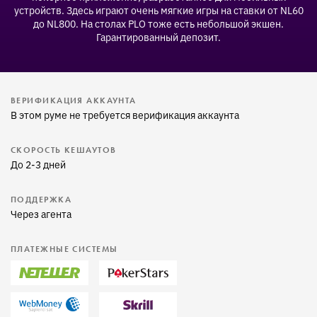
устройств. Здесь играют очень мягкие игры на ставки от NL60
до NL800. На столах PLO тоже есть небольшой экшен.
Гарантированный депозит.
ВЕРИФИКАЦИЯ АККАУНТА
В этом руме не требуется верификация аккаунта
СКОРОСТЬ КЕШАУТОВ
До 2-3 дней
ПОДДЕРЖКА
Через агента
ПЛАТЕЖНЫЕ СИСТЕМЫ