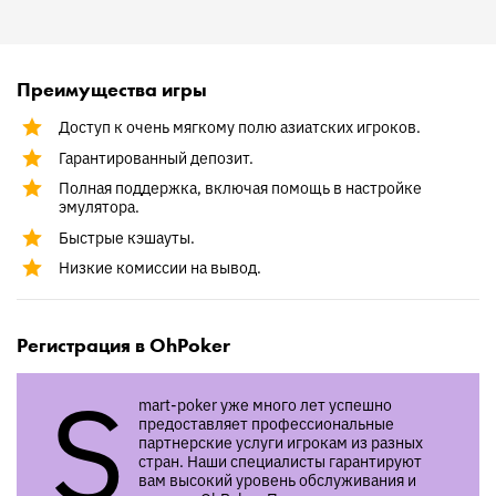
Преимущества игры
Доступ к очень мягкому полю азиатских игроков.
Гарантированный депозит.
Полная поддержка, включая помощь в настройке
эмулятора.
Быстрые кэшауты.
Низкие комиссии на вывод.
Регистрация в OhPoker
S
mart-poker уже много лет успешно
предоставляет профессиональные
партнерские услуги игрокам из разных
стран. Наши специалисты гарантируют
вам высокий уровень обслуживания и