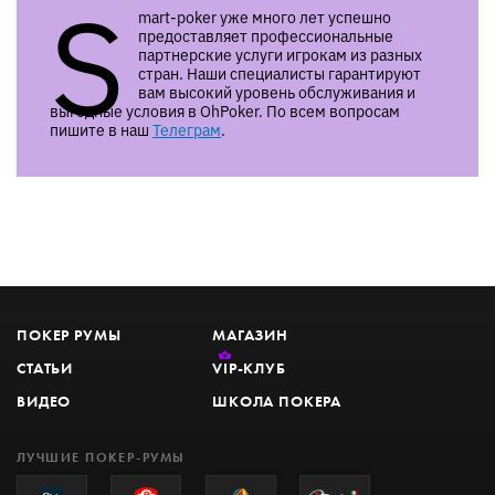
S
mart-poker уже много лет успешно
предоставляет профессиональные
партнерские услуги игрокам из разных
стран. Наши специалисты гарантируют
вам высокий уровень обслуживания и
выгодные условия в OhPoker. По всем вопросам
пишите в наш
Телеграм
.
ПОКЕР РУМЫ
МАГАЗИН
СТАТЬИ
VIP
-КЛУБ
ВИДЕО
ШКОЛА ПОКЕРА
ЛУЧШИЕ ПОКЕР-РУМЫ