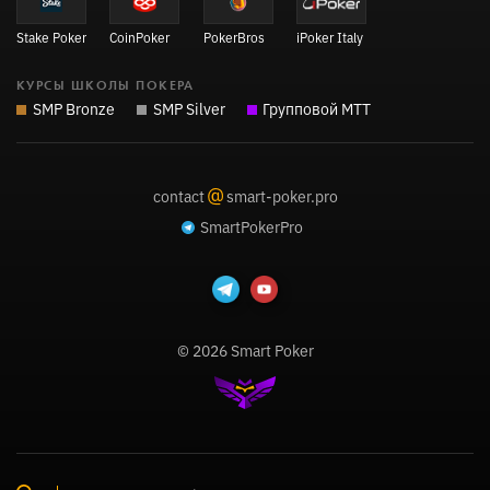
Stake Poker
CoinPoker
PokerBros
iPoker Italy
КУРСЫ ШКОЛЫ ПОКЕРА
SMP Bronze
SMP Silver
Групповой MTT
@
contact
smart-poker.pro
SmartPokerPro
© 2026 Smart Poker