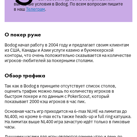
выгодные условия в Bodog. По всем вопросам пишите
в наш
Телеграм
.
О покер руме
Bodog начал работу в 2004 году и предлагает своим клиентам
из США, Канады и Азии услуги казино и букмекерской
конторы, что очень положительно сказывается на количестве
игроков-любителей за покерными столами.
Обзор трафика
Так как в Bodog в принципе отсутствует список столов,
оценить трафик можно лишь по количеству игроков в
быстром покере и по данным с PokerScout, который
показывает 2000 кэш игроков в час пик.
Основная часть игр приходится на 6-max NLHE на лимитах до
NL400, но кроме 6-max есть также heads-up и full ring катушка.
На лимитах выше NL400 игра зачастую идёт только в пиковые
часы.
Лучшими часами для игры являются раннее утро и день по