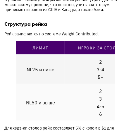
московскому времени, что логично, учитывая что рум
принимает игроков из США и Канады, а также Азии.
Структура рейка
Рейк зачисляется по системе Weight Contributed.
ЛИМИТ
ИГРОКИ ЗА СТОЛОМ
2
NL25 и ниже
3-4
5+
2
3
NL50 и выше
4-5
6
Для хедз-ап столов рейк составляет 5% с кэпом в $1 для