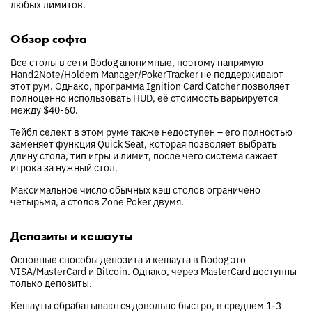
любых лимитов.
Обзор софта
Все столы в сети Bodog анонимные, поэтому напрямую
Hand2Note/Holdem Manager/PokerTracker не поддерживают
этот рум. Однако, программа Ignition Card Catcher позволяет
полноценно использовать HUD, её стоимость варьируется
между $40-60.
Тейбл селект в этом руме также недоступен – его полностью
заменяет функция Quick Seat, которая позволяет выбрать
длину стола, тип игры и лимит, после чего система сажает
игрока за нужный стол.
Максимальное число обычных кэш столов ограничено
четырьмя, а столов Zone Poker двумя.
Депозиты и кешауты
Основные способы депозита и кешаута в Bodog это
VISA/MasterCard и Bitcoin. Однако, через MasterCard доступны
только депозиты.
Кешауты обрабатываются довольно быстро, в среднем 1-3